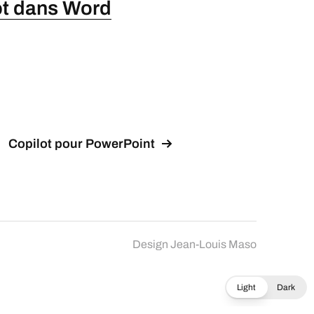
lot dans Word
Copilot pour PowerPoint
Design
Jean-Louis Maso
Light
Dark