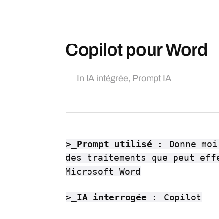
Copilot pour Word
In
IA intégrée
,
Prompt IA
>_Prompt utilisé :
Donne moi
des traitements que peut eff
Microsoft Word
>_IA interrogée :
Copilot